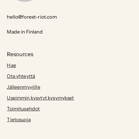
hello@forest-riot.com
Made in Finland
Resources
Hae
Ota yhteyttä
Jälleenmyyjille
Useimmin kysytyt kysymykset
Toimitusehdot
Tietosuoja