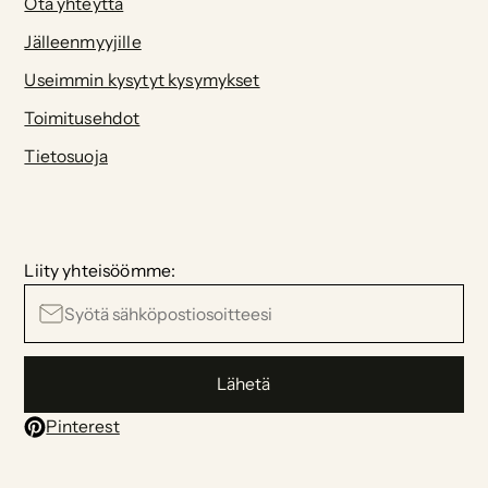
Ota yhteyttä
Jälleenmyyjille
Useimmin kysytyt kysymykset
Toimitusehdot
Tietosuoja
Liity yhteisöömme:
Lähetä
Pinterest
Instagram