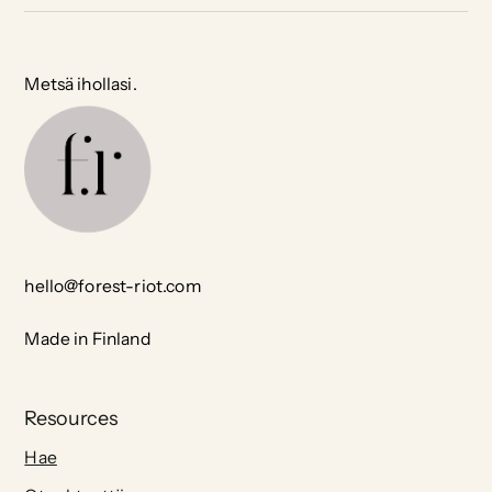
Metsä ihollasi.
hello@forest-riot.com
Made in Finland
Resources
Hae