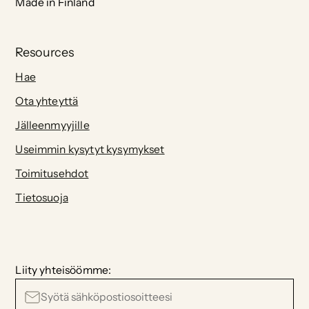
Made in Finland
Resources
Hae
Ota yhteyttä
Jälleenmyyjille
Useimmin kysytyt kysymykset
Toimitusehdot
Tietosuoja
Liity yhteisöömme: