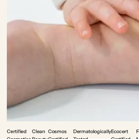
Certified
Clean
Cosmos
Dermatologically
Ecocert
F