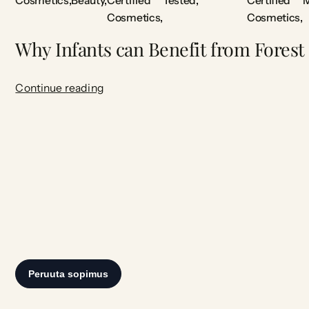
Cosmetics
Beauty
Certified
Tested
Certified
M
Cosmetics
Cosmetics
Why Infants can Benefit from Forest
Continue reading