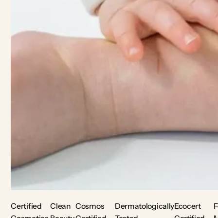
Certified
Clean
Cosmos
Dermatologically
Ecocert
F