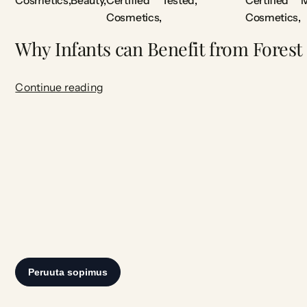
Cosmetics
Beauty
Certified
Tested
Certified
M
Cosmetics
Cosmetics
Why Infants can Benefit from Forest
Continue reading