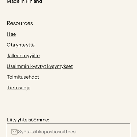
Made in Finland
Resources
Hae
Ota yhteyttä
Jälleenmyyjille
Useimmin kysytyt kysymykset
Toimitusehdot
Tietosuoja
Liity yhteisöömme: