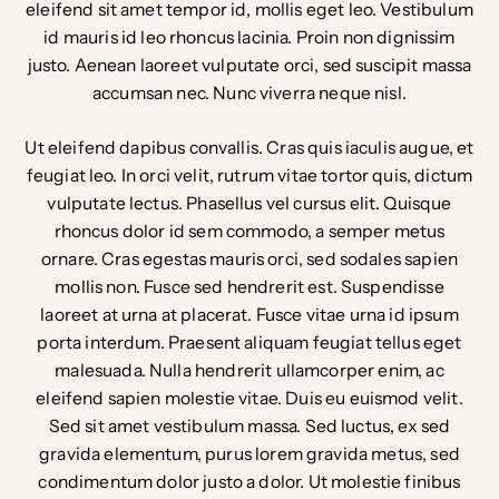
eleifend sit amet tempor id, mollis eget leo. Vestibulum
id mauris id leo rhoncus lacinia. Proin non dignissim
justo. Aenean laoreet vulputate orci, sed suscipit massa
accumsan nec. Nunc viverra neque nisl.
Ut eleifend dapibus convallis. Cras quis iaculis augue, et
feugiat leo. In orci velit, rutrum vitae tortor quis, dictum
vulputate lectus. Phasellus vel cursus elit. Quisque
rhoncus dolor id sem commodo, a semper metus
ornare. Cras egestas mauris orci, sed sodales sapien
mollis non. Fusce sed hendrerit est. Suspendisse
laoreet at urna at placerat. Fusce vitae urna id ipsum
porta interdum. Praesent aliquam feugiat tellus eget
malesuada. Nulla hendrerit ullamcorper enim, ac
eleifend sapien molestie vitae. Duis eu euismod velit.
Sed sit amet vestibulum massa. Sed luctus, ex sed
gravida elementum, purus lorem gravida metus, sed
condimentum dolor justo a dolor. Ut molestie finibus