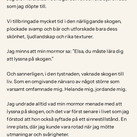
som jag döpte till.
Vi tillbringade mycket tid i den närliggande skogen,
plockade svamp och bär och utforskade bara dess
skönhet, ljudlandskap och rika texturer.
Jag minns att min mormor sa: ”Elsa, du måste lära dig
att lyssna på skogen.”
Och sannerligen, i den tystnaden, vaknade skogen till
liv. Som en omgivande närvaro av något större som
varsamt omfamnade mig. Helande mig, jordande mig.
Jag undrade alltid vad min mormor menade med att
lyssna på skogen, och det var först senare i livet som jag
förstod att hon också syftade på ett sinnestillstånd. En
inre plats, där jag kunde vara rotad när jag mötte
utmaningar och svårigheter.