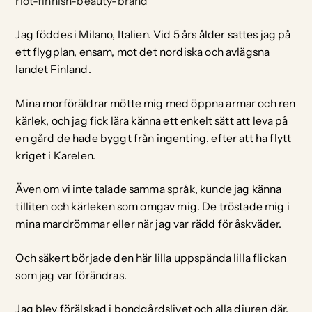
riot-finnish-beauty-brand
Jag föddes i Milano, Italien. Vid 5 års ålder sattes jag på
ett flygplan, ensam, mot det nordiska och avlägsna
landet Finland.
Mina morföräldrar mötte mig med öppna armar och ren
kärlek, och jag fick lära känna ett enkelt sätt att leva på
en gård de hade byggt från ingenting, efter att ha flytt
kriget i Karelen.
Även om vi inte talade samma språk, kunde jag känna
tilliten och kärleken som omgav mig. De tröstade mig i
mina mardrömmar eller när jag var rädd för åskväder.
Och säkert började den här lilla uppspända lilla flickan
som jag var förändras.
Jag blev förälskad i bondgårdslivet och alla djuren där,