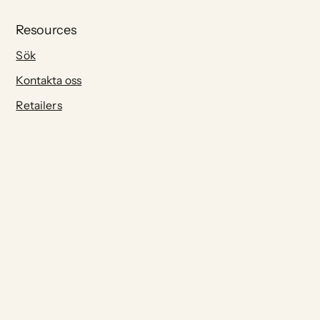
Resources
Sök
Kontakta oss
Retailers
FAQs
Användarvillkor
Integritetspolicy
Join our Community: