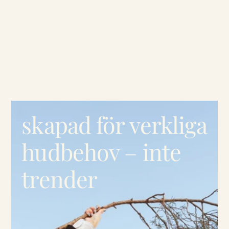
skapad för verkliga
hudbehov – inte
trender