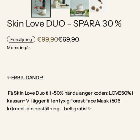
Skin Love DUO – SPARA 30 %
€99,90
€69,90
Försäljning
Moms ingår.
✨
ERBJUDANDE!
Få Skin Love Duo till -50% när du anger koden: LOVE50% i
kassan+
Vi lägger till en lyxig Forest Face Mask (506
kr)med
i din beställning – helt gratis!
✨
KÄNNER DU IGEN DIG I NÅGOT AV DETTA: