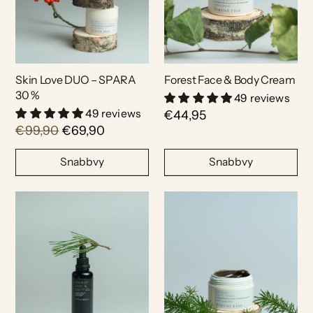
Skin Love DUO – SPARA
Forest Face & Body Cream
30 %
49 reviews
49 reviews
€44,95
€99,90
€69,90
Snabbvy
Snabbvy