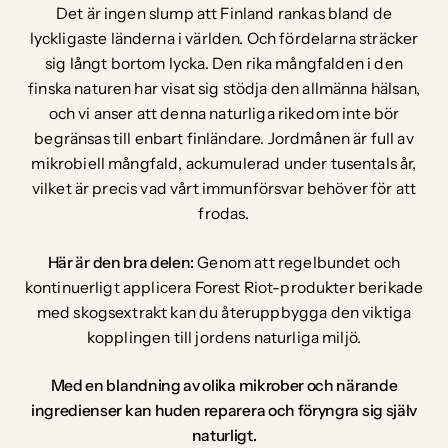
Det är ingen slump att Finland rankas bland de
lyckligaste länderna i världen. Och fördelarna sträcker
sig långt bortom lycka. Den rika mångfalden i den
finska naturen har visat sig stödja den allmänna hälsan,
och vi anser att denna naturliga rikedom inte bör
begränsas till enbart finländare. Jordmånen är full av
mikrobiell mångfald, ackumulerad under tusentals år,
vilket är precis vad vårt immunförsvar behöver för att
frodas.
Här är den bra delen:
Genom att regelbundet och
kontinuerligt applicera Forest Riot-produkter berikade
med skogsextrakt kan du återuppbygga den viktiga
kopplingen till jordens naturliga miljö.
Med en blandning av olika mikrober och närande
ingredienser kan huden reparera och föryngra sig själv
naturligt.